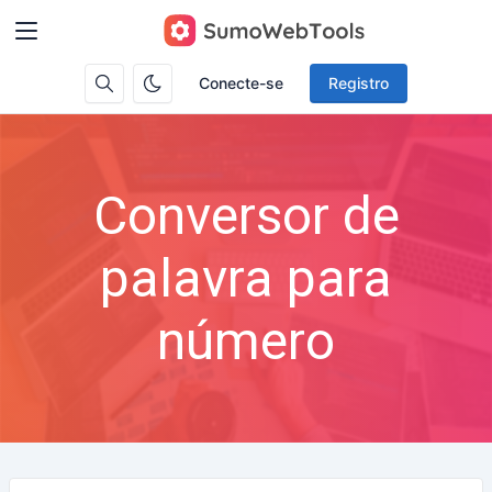
Conecte-se
Registro
Conversor de
palavra para
número