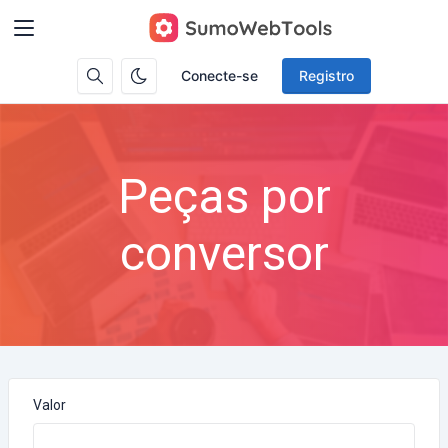
Conecte-se
Registro
Peças por
conversor
Valor