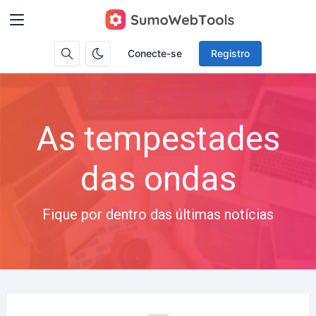
Conecte-se
Registro
As tempestades
das ondas
Fique por dentro das últimas notícias