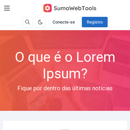
Conecte-se
Registro
O que é o Lorem
Ipsum?
Fique por dentro das últimas notícias