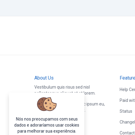
About Us
Featur
Vestibulum quis risus sed nisl
Help Ce
pellentesque aliquet et et lorem.
Paid wi
Fusce nibh nisl, gravida nec ipsum eu,
feugiat condimentum velit.
Status
Nós nos preocupamos com seus
Change
dados e adoraríamos usar cookies
para melhorar sua experiência.
Contact