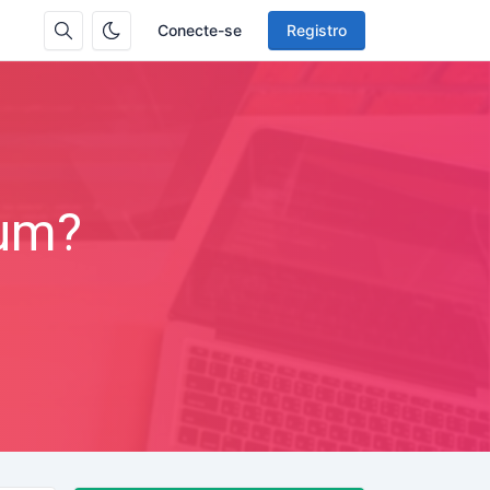
Conecte-se
Registro
gum?