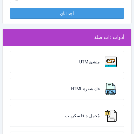
أجد الآن
أدوات ذات صلة
منشئ UTM
فك شفرة HTML
مُجمل جافا سكريبت