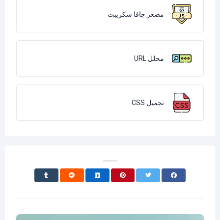
مصغر جافا سكريبت
محلل URL
تجميل CSS