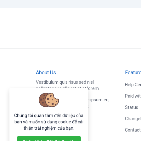
About Us
Featur
Vestibulum quis risus sed nisl
Help Ce
pellentesque aliquet et et lorem.
Paid wi
Fusce nibh nisl, gravida nec ipsum eu,
feugiat condimentum velit.
Status
Chúng tôi quan tâm đến dữ liệu của
Change
bạn và muốn sử dụng cookie để cải
thiện trải nghiệm của bạn.
Contact