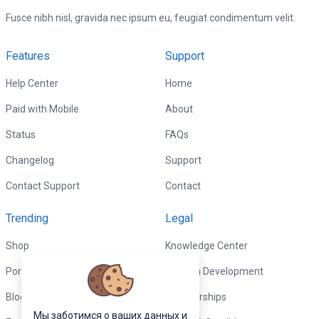
Fusce nibh nisl, gravida nec ipsum eu, feugiat condimentum velit.
Features
Support
Help Center
Home
Paid with Mobile
About
Status
FAQs
Changelog
Support
Contact Support
Contact
Trending
Legal
Shop
Knowledge Center
Portfolio
Custom Development
Blog
Sponsorships
Мы заботимся о ваших данных и